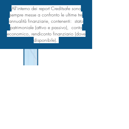
All'interno dei report Creditsafe sono
sempre messe a confronto le ultime tre
annualità finanziarie, contenenti: stato
patrimoniale (attivo e passivo), conto
economico, rendiconto finanziario (dove
disponibile).
Compila ora per richiedere il tuo
report Creditsafe
Inserisci di seguito i dati della società per cui
desideri richiedere il report