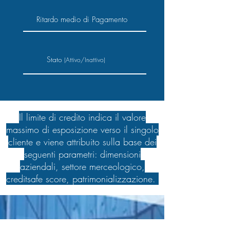
Ritardo medio di Pagamento
Stato
(Attivo/Inattivo)
Il limite di credito indica il valore
massimo di esposizione verso il singolo
cliente e viene attribuito sulla base dei
seguenti parametri: dimensioni
aziendali, settore merceologico,
creditsafe score, patrimonializzazione.