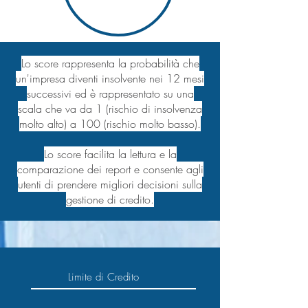
Lo score rappresenta la probabilità che
un'impresa diventi insolvente nei 12 mesi
successivi ed è rappresentato su una
scala che va da 1 (rischio di insolvenza
molto alto) a 100 (rischio molto basso).
Lo score facilita la lettura e la
comparazione dei report e consente agli
utenti di prendere migliori decisioni sulla
gestione di credito.
Limite di Credito