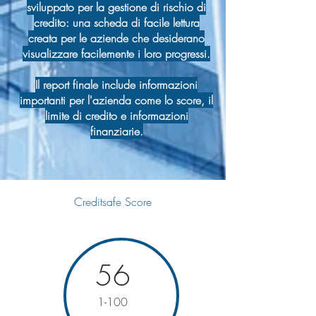
sviluppato per la gestione di rischio di
credito: una scheda di facile lettura
creata per le aziende che desiderano
visualizzare facilemente i loro progressi.
Il report finale include informazioni
importanti per l'azienda come lo score, il
limite di credito e informazioni
finanziarie.
Creditsafe Score
56
1-100