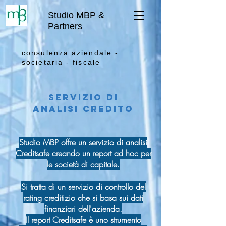
Studio MBP &
Partners
consulenza aziendale -
societaria - fiscale
Servizio di
analisi credito
Studio MBP offre un servizio di analisi
Creditsafe creando un report ad hoc per
le società di capitale.
Si tratta di un servizio di controllo del
rating creditizio che si basa sui dati
finanziari dell'azienda.
Il report Creditsafe è uno strumento